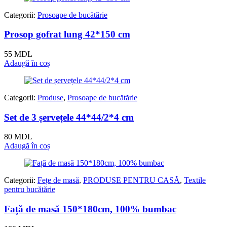
Categorii:
Prosoape de bucătărie
Prosop gofrat lung 42*150 cm
55
MDL
Adaugă în coș
Categorii:
Produse
,
Prosoape de bucătărie
Set de 3 șervețele 44*44/2*4 cm
80
MDL
Adaugă în coș
Categorii:
Fețe de masă
,
PRODUSE PENTRU CASĂ
,
Textile
pentru bucătărie
Față de masă 150*180cm, 100% bumbac