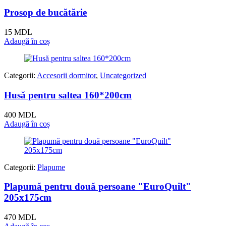
Prosop de bucătărie
15
MDL
Adaugă în coș
Categorii:
Accesorii dormitor
,
Uncategorized
Husă pentru saltea 160*200cm
400
MDL
Adaugă în coș
Categorii:
Plapume
Plapumă pentru două persoane "EuroQuilt"
205x175cm
470
MDL