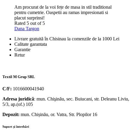
Am procurat de la voi fețe de masa in stil traditional
pentru cumetrie. Oaspetii au ramas impresionati si
placut surprinsi!
Rated 5 out of 5
Dana Targon
Livrare gratuită în Chisinau la comenzile de la 1000 Lei
Calitate garantata
Garantie
Retur
Textil M Grup SRL
C/F:
1016600041940
Adresa juridică
: mun. Chişinău, sec. Buiucani, str. Deleanu Liviu,
5/3, ap.(of.) 105
Depozit:
mun. Chișinău, or. Vatra, Str. Plopilor 16
Suport și întrebări