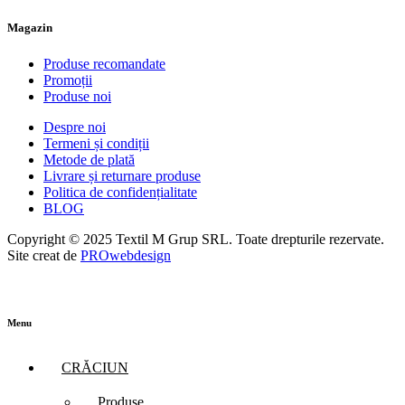
Magazin
Produse recomandate
Promoții
Produse noi
Despre noi
Termeni și condiții
Metode de plată
Livrare și returnare produse
Politica de confidențialitate
BLOG
Copyright © 2025 Textil M Grup SRL. Toate drepturile rezervate.
Site creat de
PROwebdesign
Menu
CRĂCIUN
Produse