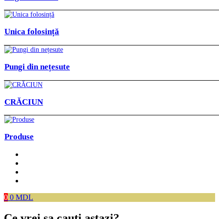
Unica folosință
Pungi din nețesute
CRĂCIUN
Produse
0
0
MDL
Ce vrei sa cauti astazi?