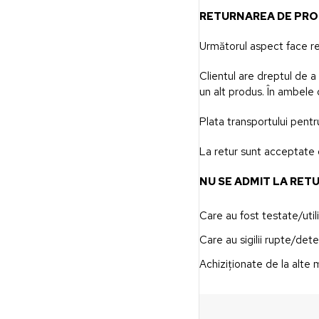
RETURNAREA DE PR
Următorul aspect face ref
Clientul are dreptul de a
un alt produs. În ambele c
Plata transportului pentru
La retur sunt acceptate 
NU SE ADMIT LA RET
Care au fost testate/util
Care au sigilii rupte/dete
Achiziționate de la alte