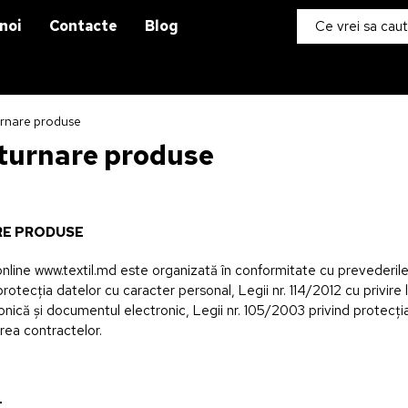
noi
Contacte
Blog
turnare produse
eturnare produse
RE PRODUSE
online
www.textil.md
este organizată în conformitate cu prevederile 
 protecţia datelor cu caracter personal, Legii nr. 114/2012 cu privire
nică şi documentul electronic, Legii nr. 105/2003 privind protecţia 
rea contractelor.
T