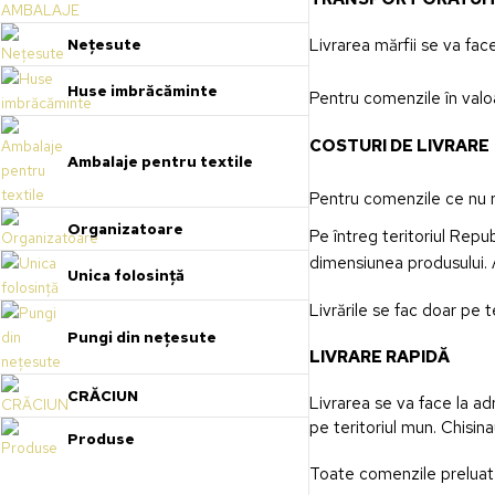
Livrarea mărfii se va face
Nețesute
Huse imbrăcăminte
Pentru comenzile în val
COSTURI DE LIVRARE
Ambalaje pentru textile
Pentru comenzile ce nu res
Organizatoare
Pe întreg teritoriul Repu
dimensiunea produsului. A
Unica folosință
Livrările se fac doar pe t
Pungi din nețesute
LIVRARE RAPIDĂ
CRĂCIUN
Livrarea se va face la a
pe teritoriul mun. Chisina
Produse
Toate comenzile preluate 