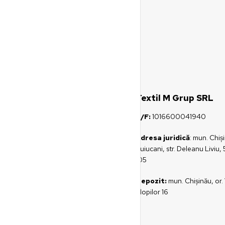
Textil M Grup SRL
C/F:
1016600041940
Adresa juridică
: mun. Chiş
Buiucani, str. Deleanu Liviu, 
105
Depozit:
mun. Chișinău, or. 
Plopilor 16