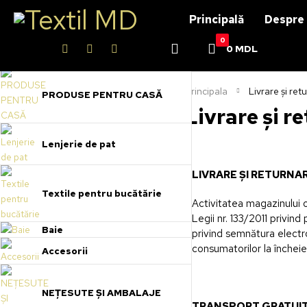
Principală
Despre 
0
0
MDL
Principala
Livrare și re
PRODUSE PENTRU CASĂ
Livrare și r
Lenjerie de pat
LIVRARE ȘI RETURNA
Textile pentru bucătărie
Activitatea magazinului 
Legii nr. 133/2011 privind
Baie
privind semnătura electro
consumatorilor la încheie
Accesorii
NEȚESUTE ȘI AMBALAJE
TRANSPORT GRATUI