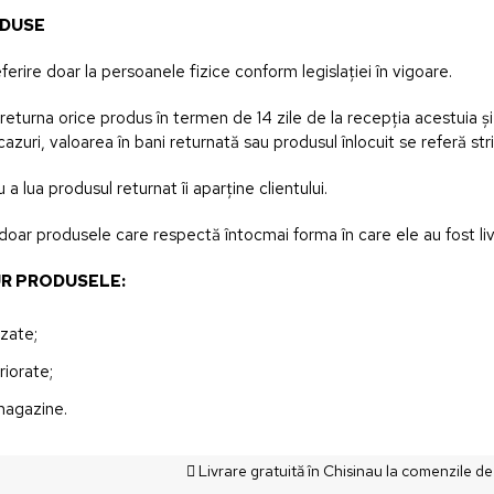
ODUSE
erire doar la persoanele fizice conform legislației în vigoare.
 returna orice produs în termen de 14 zile de la recepția acestuia 
azuri, valoarea în bani returnată sau produsul înlocuit se referă str
 a lua produsul returnat îi aparține clientului.
doar produsele care respectă întocmai forma în care ele au fost liv
UR PRODUSELE:
izate;
riorate;
 magazine.
Livrare gratuită în Chisinau la comenzile de