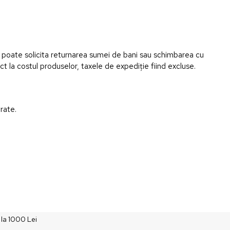
și poate solicita returnarea sumei de bani sau schimbarea cu
ict la costul produselor, taxele de expediție fiind excluse.
rate.
 la 1000 Lei