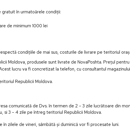
 gratuit în urmatoărele condiții:
oare de minimum 1000 lei
pectă condițiile de mai sus, costurile de livrare pe teritoriul orașu
blicii Moldova, produsele sunt livrate de NovaPoshta. Prețul pentru 
cest lucru va fi concretizat la telefon, cu consultantul magazinulu
eritoriul Republicii Moldova.
dresa comunicată de Dvs. în termen de 2 – 3 zile lucrătoare din mom
u, si 3 – 4 zile pe întreg teritoriul Republicii Moldova.
în zilele de vineri, sâmbătă și duminică vor fi procesate luni.