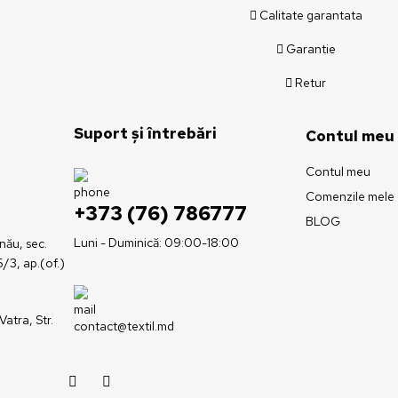
Calitate garantata
Garantie
Retur
Suport și întrebări
Contul meu
Contul meu
Comenzile mele
+373 (76) 786777
BLOG
Luni - Duminică: 09:00-18:00
inău, sec.
5/3, ap.(of.)
Vatra, Str.
contact@textil.md