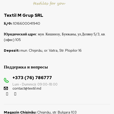
Textil M Grup SRL
К/Ф:
1016600041940
Юридический адрес
: мун. Кишинэу, Буюканы, ул.Деляну 5/3, кв.
(офис) 105
Depozit:
mun. Chișinău, or. Vatra, Str. Plopilor 16
Поддержка и вопросы
+373 (76) 786777
Luni - Duminică: 09:00-18:00
contact@textil.md
Magazin Chișinău:
Chișinău, str. Bulgara 103