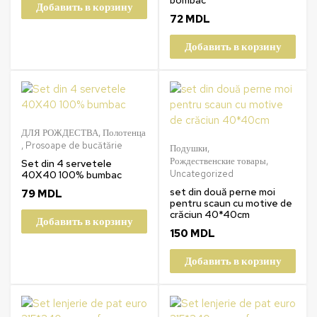
Добавить в корзину
72
MDL
Добавить в корзину
ДЛЯ РОЖДЕСТВА
,
Полотенца
,
Prosoape de bucătărie
Подушки
,
Рождественские товары
,
Set din 4 servetele
Uncategorized
40X40 100% bumbac
set din două perne moi
79
MDL
pentru scaun cu motive de
crăciun 40*40cm
Добавить в корзину
150
MDL
Добавить в корзину