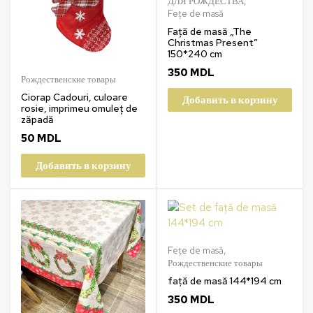
ДЛЯ РОЖДЕСТВА
,
Fețe de masă
Față de masă „The
Christmas Present”
150*240 cm
350
MDL
Рождественские товары
Ciorap Cadouri, culoare
Добавить в корзину
rosie, imprimeu omuleț de
zăpadă
50
MDL
Добавить в корзину
Fețe de masă
,
Рождественские товары
față de masă 144*194 cm
350
MDL