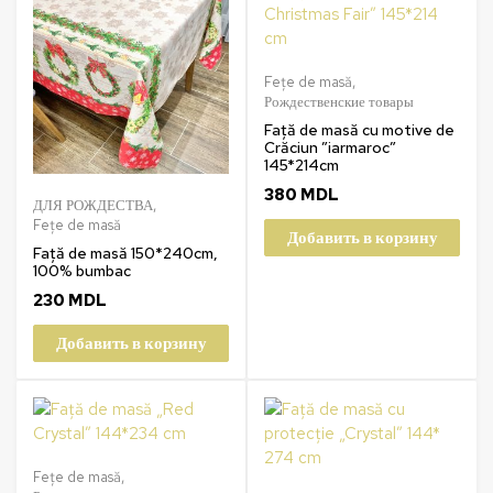
Fețe de masă
,
Рождественские товары
Față de masă cu motive de
Crăciun ”iarmaroc”
145*214cm
380
MDL
ДЛЯ РОЖДЕСТВА
,
Fețe de masă
Добавить в корзину
Față de masă 150*240cm,
100% bumbac
230
MDL
Добавить в корзину
Fețe de masă
,