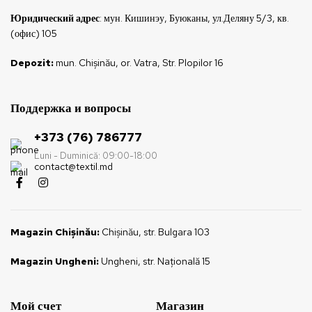
Юридический адрес
: мун. Кишинэу, Буюканы, ул.Деляну 5/3, кв.
(офис) 105
Depozit:
mun. Chișinău, or. Vatra, Str. Plopilor 16
Поддержка и вопросы
+373 (76) 786777
Luni - Duminică: 09:00-18:00
contact@textil.md
Magazin Chișinău:
Chișinău, str. Bulgara 103
Magazin Ungheni:
Ungheni, str. Națională 15
Мой счет
Магазин