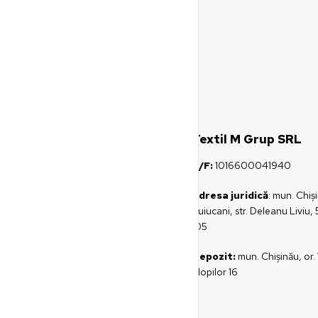
Textil M Grup SRL
C/F:
1016600041940
Adresa juridică
: mun. Chiş
Buiucani, str. Deleanu Liviu, 
105
Depozit:
mun. Chișinău, or. 
Plopilor 16