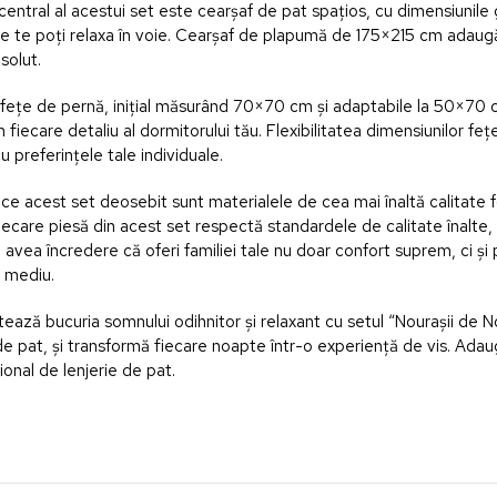
central al acestui set este cearșaf de pat spațios, cu dimensiunil
e te poți relaxa în voie. Cearșaf de plapumă de 175×215 cm adaugă 
solut.
fețe de pernă, inițial măsurând 70×70 cm și adaptabile la 50×70
în fiecare detaliu al dormitorului tău. Flexibilitatea dimensiunilor f
cu preferințele tale individuale.
e acest set deosebit sunt materialele de cea mai înaltă calitate fo
iecare piesă din acest set respectă standardele de calitate înalte,
i avea încredere că oferi familiei tale nu doar confort suprem, ci 
i mediu.
ază bucuria somnului odihnitor și relaxant cu setul “Nourașii de No
 de pat, și transformă fiecare noapte într-o experiență de vis. Ada
onal de lenjerie de pat.