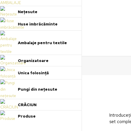
Nețesute
Huse imbrăcăminte
Ambalaje pentru textile
Organizatoare
Unica folosință
Pungi din nețesute
CRĂCIUN
Introduceți
Produse
set comple