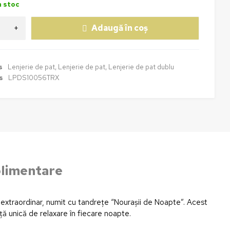
n stoc
Adaugă în coș
s
Lenjerie de pat
,
Lenjerie de pat
,
Lenjerie de pat dublu
s
LPDS10056TRX
plimentare
at extraordinar, numit cu tandrețe “Nourașii de Noapte”. Acest
ă unică de relaxare în fiecare noapte.