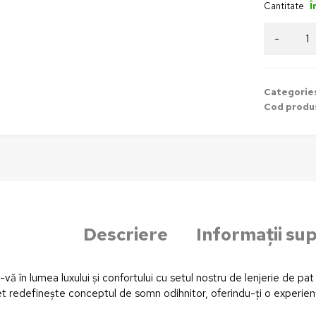
Cantitate
Î
Categorie
Cod produ
Descriere
Informații su
-vă în lumea luxului și confortului cu setul nostru de lenjerie de p
t redefinește conceptul de somn odihnitor, oferindu-ți o experienț