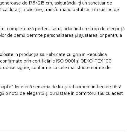
e generoase de 178×215 cm, asigurându-ți un sanctuar de
căldură și moliciune, transformând patul tău într-un loc de
 cm, completează perfect setul, aducând un strop de eleganță
ețelor de pernă permite personalizarea și ajustarea lor pentru a
losite în producția sa. Fabricate cu grijă în Republica
 confirmate prin certificările ISO 9001 și OEKO-TEX 100.
și produse sigure, conforme cu cele mai stricte norme de
apte”. Încearcă senzația de lux și rafinament în fiecare fibră
ugă o notă de eleganță și bunăstare în dormitorul tău cu acest