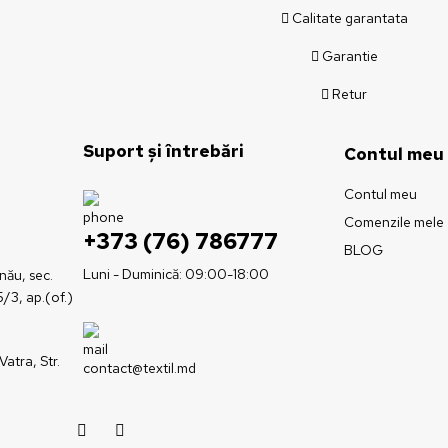
Calitate garantata
Garantie
Retur
Suport și întrebări
Contul meu
Contul meu
Comenzile mele
+373 (76) 786777
BLOG
Luni - Duminică: 09:00-18:00
inău, sec.
5/3, ap.(of.)
Vatra, Str.
contact@textil.md