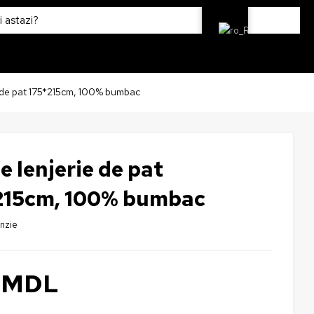
e de pat 175*215cm, 100% bumbac
e lenjerie de pat
215cm, 100% bumbac
enzie
9
MDL