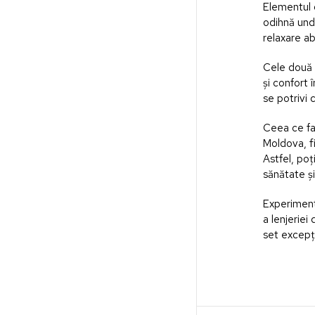
Elementul 
odihnă und
relaxare ab
Cele două 
și confort 
se potrivi 
Ceea ce fac
Moldova, f
Astfel, poț
sănătate ș
Experimente
a lenjeriei
set excepți