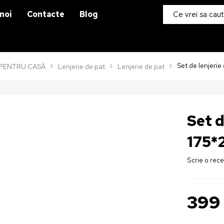
noi
Contacte
Blog
Set de lenjeri
PENTRU CASĂ
Lenjerie de pat
Lenjerie de pat
Set d
175*
Scrie o rec
39