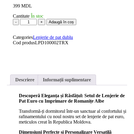
399
MDL
Cantitate
În stoc
Cantitate
Adaugă în coș
Set
lenjerie
Categories
de
Lenjerie de pat dublu
Cod produs
pat
LPD100002TRX
dublu
178*215cm,
100%
bumbac
Descriere
Informații suplimentare
Descoperă Eleganța și Răsfățul: Setul de Lenjerie de
Pat Euro cu Imprimare de Romanițe Albe
Transformă-ți dormitorul într-un sanctuar al confortului și
rafinamentului cu noul nostru set de lenjerie de pat euro,
meticulos creat în Republica Moldova.
Dimensiuni Perfecte și Personalizare Versatilă