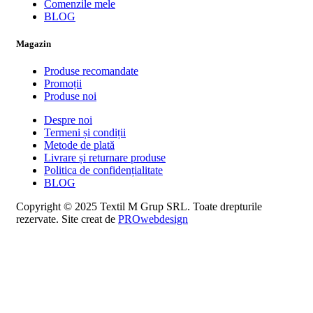
Comenzile mele
BLOG
Magazin
Produse recomandate
Promoții
Produse noi
Despre noi
Termeni și condiții
Metode de plată
Livrare și returnare produse
Politica de confidențialitate
BLOG
Copyright © 2025 Textil M Grup SRL. Toate drepturile
rezervate. Site creat de
PROwebdesign