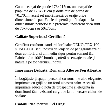
Cu un cearșaf de pat de 178x215cm, un cearșaf de
plapumă de 175x215cm și două fețe de pernă de
70x70cm, acest set îmbrățișează cu grație orice
dimensiune de pat. Fețele de pernă pot fi adaptate la
dimensiunile pernelor tale preferate, indiferent dacă sunt
de 70x70cm sau 50x70cm.
Calitate Superioară Certificată
Certificat conform standardelor înalte OEKO-TEX 100
și ISO 9001, setul nostru de lenjerie de pat garantează nu
doar confort, ci și un mediu sigur pentru somnul tău.
Fabricat din 100% bumbac, oferă o senzație moale și
naturală pe tot parcursul nopții.
Imprimare Delicată: Romanițe Albe pe Fon Albastru
Îmbogățește-ți spațiul personal cu romanițe albe elegante,
imprimate cu grijă pe un fond albastru calm. Această
imprimare aduce o notă de prospețime și eleganță în
dormitorul tău, rezistând cu grație la numeroase cicluri de
spălare.
Cadoul Ideal pentru Cei Dragi