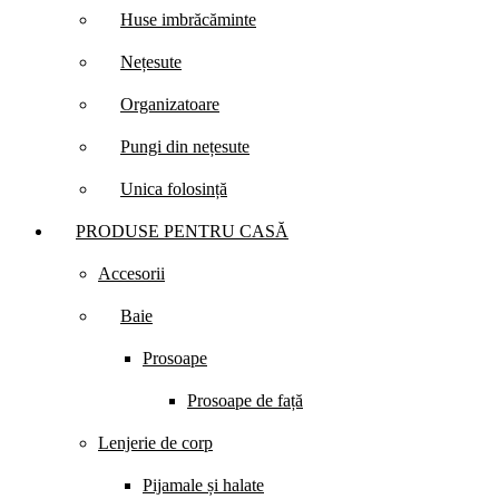
Huse imbrăcăminte
Nețesute
Organizatoare
Pungi din nețesute
Unica folosință
PRODUSE PENTRU CASĂ
Accesorii
Baie
Prosoape
Prosoape de față
Lenjerie de corp
Pijamale și halate