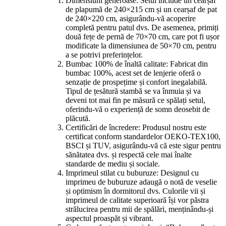
Dimensiuni generoase: Setul include un cearșaf
de plapumă de 240×215 cm și un cearșaf de pat
de 240×220 cm, asigurându-vă acoperire
completă pentru patul dvs. De asemenea, primiți
două fețe de pernă de 70×70 cm, care pot fi ușor
modificate la dimensiunea de 50×70 cm, pentru
a se potrivi preferințelor.
Bumbac 100% de înaltă calitate: Fabricat din
bumbac 100%, acest set de lenjerie oferă o
senzație de prospețime și confort inegalabilă.
Tipul de țesătură stambă se va înmuia și va
deveni tot mai fin pe măsură ce spălați setul,
oferindu-vă o experiență de somn deosebit de
plăcută.
Certificări de încredere: Produsul nostru este
certificat conform standardelor OEKO-TEX100,
BSCI și TUV, asigurându-vă că este sigur pentru
sănătatea dvs. și respectă cele mai înalte
standarde de mediu și sociale.
Imprimeul stilat cu buburuze: Designul cu
imprimeu de buburuze adaugă o notă de veselie
și optimism în dormitorul dvs. Culorile vii și
imprimeul de calitate superioară își vor păstra
strălucirea pentru mii de spălări, menținându-și
aspectul proaspăt și vibrant.