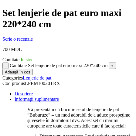
Set lenjerie de pat euro maxi
220*240 cm
Scrie o recenzie
700
MDL
Cantitate
În stoc
Cantitate Set lenjerie de pat euro maxi 220*240 cm
Adaugă în coș
Categories
Lenjerie de pat
Cod produs
LPEM10020TRX
Descriere
Informații suplimentare
Vă prezentăm cu bucurie setul de lenjerie de pat
“Buburuze” – un mod adorabil de a aduce prospețime
și veselie în dormitorul dvs. Acest set cu mărimi
europene are toate caracteristicile care îl fac special: