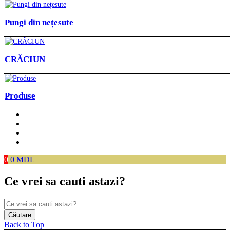
Pungi din nețesute
CRĂCIUN
Produse
0
0
MDL
Ce vrei sa cauti astazi?
Back to Top