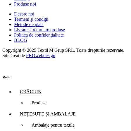
Produse noi
Despre noi
Termeni și condiții
Metode de plată
Livrare și returnare produse
Politica de confidențialitate
BLOG
Copyright © 2025 Textil M Grup SRL. Toate drepturile rezervate.
Site creat de
PROwebdesign
Menu
CRĂCIUN
Produse
NEȚESUTE ȘI AMBALAJE
Ambalaje pentru textile