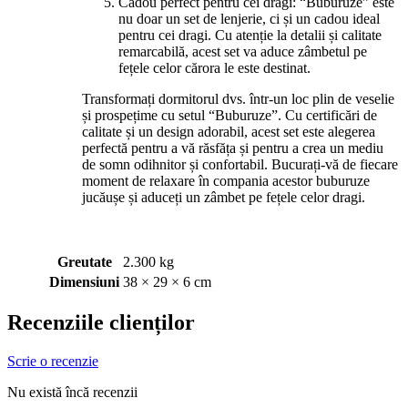
Cadou perfect pentru cei dragi: “Buburuze” este
nu doar un set de lenjerie, ci și un cadou ideal
pentru cei dragi. Cu atenție la detalii și calitate
remarcabilă, acest set va aduce zâmbetul pe
fețele celor cărora le este destinat.
Transformați dormitorul dvs. într-un loc plin de veselie
și prospețime cu setul “Buburuze”. Cu certificări de
calitate și un design adorabil, acest set este alegerea
perfectă pentru a vă răsfăța și pentru a crea un mediu
de somn odihnitor și confortabil. Bucurați-vă de fiecare
moment de relaxare în compania acestor buburuze
jucăușe și aduceți un zâmbet pe fețele celor dragi.
Greutate
2.300 kg
Dimensiuni
38 × 29 × 6 cm
Recenziile clienților
Scrie o recenzie
Nu există încă recenzii