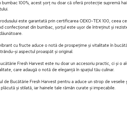
in bumbac 100%, acest șorț nu doar că oferă protecție supremă hain
ului.
produsului este garantată prin certificarea OEKO-TEX 100, ceea ce 
Fiind confecționat din bumbac, șorțul este ușor de întreținut și rezist
dăunătoare.
vibrant cu fructe aduce o notă de prospețime și vitalitate în bucăt
strându-și aspectul proaspăt și original.
Bucătărie Fresh Harvest este nu doar un accesoriu practic, ci și o 
alitate, care adaugă o notă de eleganță în spațiul tău culinar.
l de Bucătărie Fresh Harvest pentru a aduce un strop de veselie și 
plăcută și stilată, iar hainele tale rămân curate și impecabile.