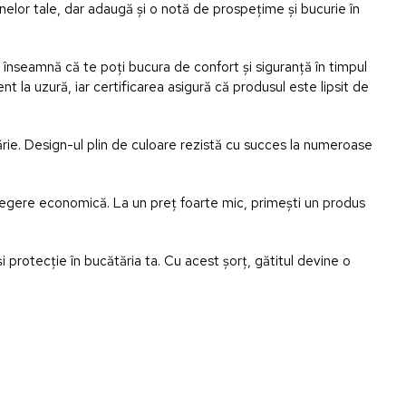
elor tale, dar adaugă și o notă de prospețime și bucurie în
înseamnă că te poți bucura de confort și siguranță în timpul
ent la uzură, iar certificarea asigură că produsul este lipsit de
ărie. Design-ul plin de culoare rezistă cu succes la numeroase
alegere economică. La un preț foarte mic, primești un produs
protecție în bucătăria ta. Cu acest șorț, gătitul devine o