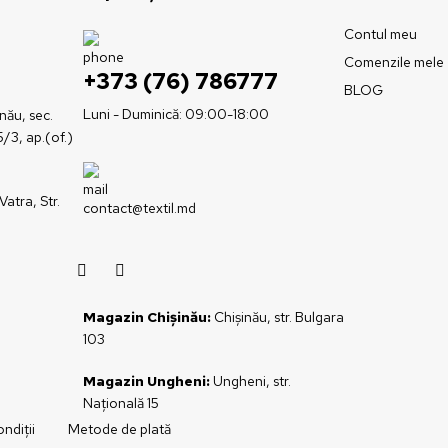
Contul meu
Comenzile mele
+373 (76) 786777
BLOG
Luni - Duminică: 09:00-18:00
inău, sec.
5/3, ap.(of.)
Vatra, Str.
contact@textil.md
Magazin Chișinău:
Chișinău, str. Bulgara
103
Magazin Ungheni:
Ungheni, str.
Națională 15
ndiții
Metode de plată