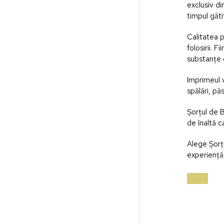
exclusiv d
timpul gătit
Calitatea 
folosirii. 
substanțe 
Imprimeul 
spălări, pă
Șorțul de 
de înaltă c
Alege Șorțu
experiență 