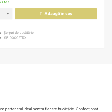
n stoc
Adaugă în coș
s
Șorțuri de bucătărie
s
SB100002TRX
e partenerul ideal pentru fiecare bucătărie. Confecționat