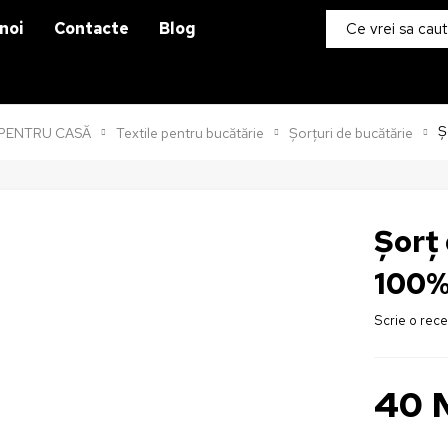
noi
Contacte
Blog
Ș
PENTRU CASĂ
Textile pentru bucătărie
Șorțuri de bucătărie
Șorț
100%
Scrie o rec
40