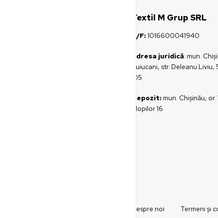
Textil M Grup SRL
C/F:
1016600041940
Adresa juridică
: mun. Chiş
Buiucani, str. Deleanu Liviu, 
105
Depozit:
mun. Chișinău, or. 
Plopilor 16
Despre noi
Termeni și co