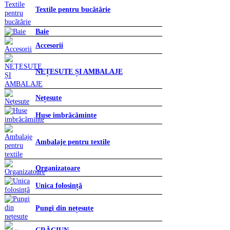
Textile pentru bucătărie
Baie
Accesorii
NEȚESUTE ȘI AMBALAJE
Nețesute
Huse imbrăcăminte
Ambalaje pentru textile
Organizatoare
Unica folosință
Pungi din nețesute
CRĂCIUN