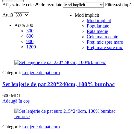
minim
maxim
Afișez toate cele 29 de rezultate
Filtrează după
Arată
Mod implicit
Mod implicit
Arată
300
Popularitate
300
Rata medie
600
Cele mai recente
900
Preț: mic spre mare
1200
Preț: mare spre mic
Categorii:
Lenjerie de pat euro
Set lenjerie de pat 220*240cm, 100% bumbac
600
MDL
Adaugă în coș
Categorii:
Lenjerie de pat euro