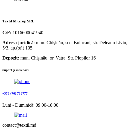
Textil M Grup SRL
C/F:
1016600041940
Adresa juridică
: mun. Chişinău, sec. Buiucani, str. Deleanu Liviu,
5/3, ap.(of.) 105
Depozit:
mun. Chișinău, or. Vatra, Str. Plopilor 16
Suport și întrebări
+373 (76) 786777
Luni - Duminică: 09:00-18:00
contact@textil.md