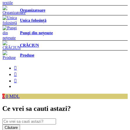
Organizatoare
Unica folosință
Pungi din nețesute
CRĂCIUN
Produse
0
0
MDL
Ce vrei sa cauti astazi?