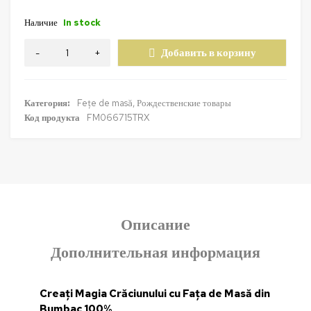
Наличие
In stock
Добавить в корзину
Категория:
Fețe de masă
,
Рождественские товары
Код продукта
FM066715TRX
Описание
Дополнительная информация
Creați Magia Crăciunului cu Fața de Masă din
Bumbac 100%