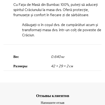
Cu Fața de Masă din Bumbac 100%, puteți să aduceți
spiritul Crăciunului la masa dvs. Oferă protecție,
frumusețe și confort în fiecare zi de sărbătoare.
Adăugați-o în coșul dvs. de cumpărături acum și
transformați masa dvs. într-un colț de poveste de
Crăciun.
Вес
0.640 кг
Размеры
42 × 29 × 2 см
Отзывы клиентов
Напишите отзыв