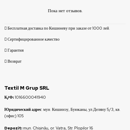
Пока нет отзывов.
Бесплатная доставка по Кишиневу при заказе от 1000 лей.
Сертифицированное качество
Гарантия
Возврат
Textil M Grup SRL
К/Ф:
1016600041940
Юридический адрес
: мун. Кишинэу, Буюканы, ул.Деляну 5/3, кв.
(офис) 105
Depozit:
mun. Chișinău, or. Vatra, Str. Plopilor 16