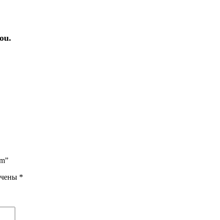
ou.
.
cm”
ечены
*