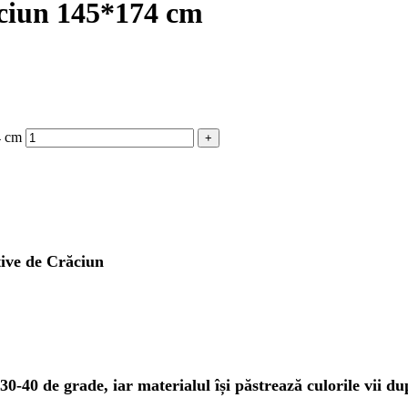
ăciun 145*174 cm
4 cm
ive de Crăciun
30-40 de grade, iar materialul își păstrează culorile vii d