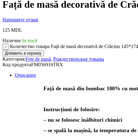
Față de masă decorativă de Cr
Напишите отзыв
125
MDL
Наличие
In stock
Количество товара Față de masă decorativă de Crăciun 145*17
Добавить в корзину
Категория:
Fețe de masă
,
Рождественские товары
Код продукта
FM056916TRX
Описание
Față de masă din bumbac 100% cu mot
Instrucțiuni de folosire:
– nu se folosesc înălbitori chimici
– se spală la mașină, la temperatura de 