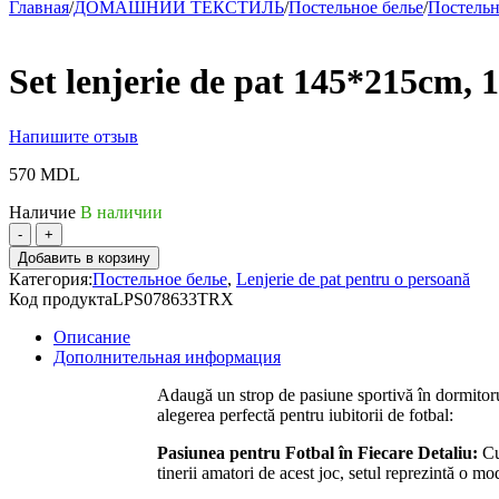
Главная
/
ДОМАШНИЙ ТЕКСТИЛЬ
/
Постельное белье
/
Постельн
Set lenjerie de pat 145*215cm,
Напишите отзыв
570
MDL
Наличие
В наличии
Количество
товара
Добавить в корзину
Set
Категория:
Постельное белье
,
Lenjerie de pat pentru o persoană
lenjerie
Код продукта
LPS078633TRX
de
pat
Описание
145*215cm,
Дополнительная информация
100%
bumbac,
Adaugă un strop de pasiune sportivă în dormitorul 
renforse
alegerea perfectă pentru iubitorii de fotbal:
Pasiunea pentru Fotbal în Fiecare Detaliu:
Cu 
tinerii amatori de acest joc, setul reprezintă o mo