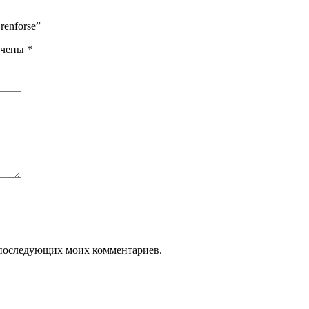
 renforse”
ечены
*
ля последующих моих комментариев.