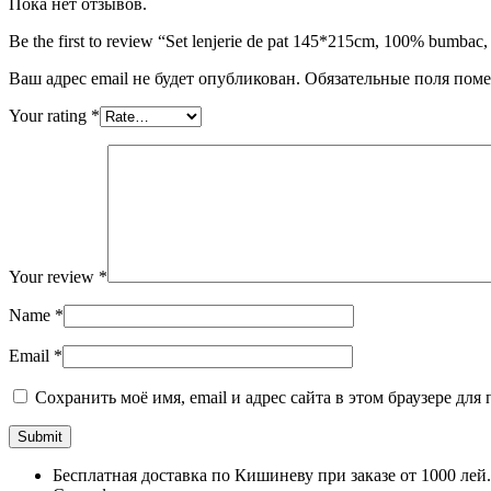
Пока нет отзывов.
Be the first to review “Set lenjerie de pat 145*215cm, 100% bumbac,
Ваш адрес email не будет опубликован.
Обязательные поля пом
Your rating
*
Your review
*
Name
*
Email
*
Сохранить моё имя, email и адрес сайта в этом браузере д
Бесплатная доставка по Кишиневу при заказе от 1000 лей.