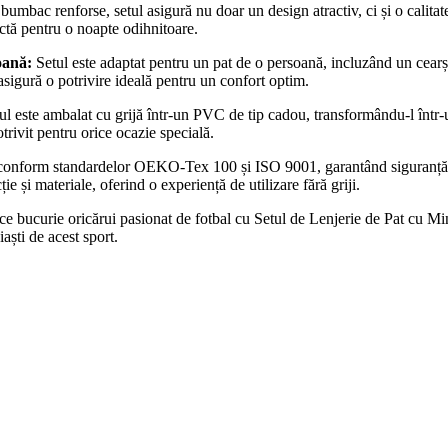
mbac renforse, setul asigură nu doar un design atractiv, ci și o calitate
ectă pentru o noapte odihnitoare.
oană:
Setul este adaptat pentru un pat de o persoană, incluzând un ce
sigură o potrivire ideală pentru un confort optim.
l este ambalat cu grijă într-un PVC de tip cadou, transformându-l într-u
trivit pentru orice ocazie specială.
 conform standardelor OEKO-Tex 100 și ISO 9001, garantând siguranță și 
e și materiale, oferind o experiență de utilizare fără griji.
e bucurie oricărui pasionat de fotbal cu Setul de Lenjerie de Pat cu Ming
aști de acest sport.