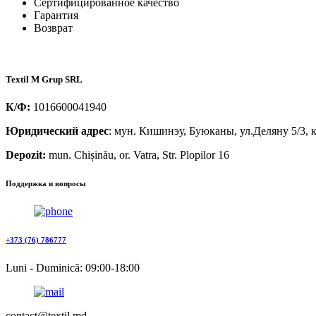
Сертифицированное качество
Гарантия
Возврат
Textil M Grup SRL
К/Ф:
1016600041940
Юридический адрес
: мун. Кишинэу, Буюканы, ул.Деляну 5/3, к
Depozit:
mun. Chișinău, or. Vatra, Str. Plopilor 16
Поддержка и вопросы
+373 (76) 786777
Luni - Duminică: 09:00-18:00
contact@textil.md