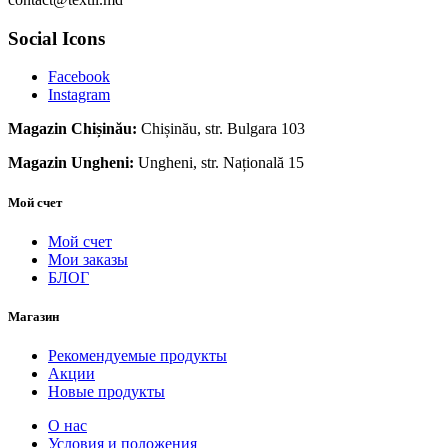
Social Icons
Facebook
Instagram
Magazin Chișinău:
Chișinău, str. Bulgara 103
Magazin Ungheni:
Ungheni, str. Națională 15
Мой счет
Мой счет
Мои заказы
БЛОГ
Магазин
Рекомендуемые продукты
Акции
Новые продукты
О нас
Условия и положения