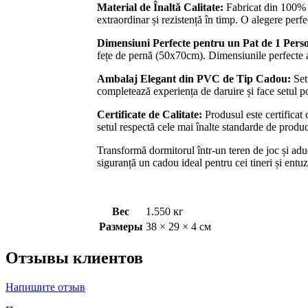
Material de Înaltă Calitate:
Fabricat din 100% bu
extraordinar și rezistență în timp. O alegere perf
Dimensiuni Perfecte pentru un Pat de 1 Pers
fețe de pernă (50x70cm). Dimensiunile perfecte a
Ambalaj Elegant din PVC de Tip Cadou:
Setu
completează experiența de daruire și face setul po
Certificate de Calitate:
Produsul este certificat
setul respectă cele mai înalte standarde de producți
Transformă dormitorul într-un teren de joc și aduc
siguranță un cadou ideal pentru cei tineri și entuzi
Вес
1.550 кг
Размеры
38 × 29 × 4 см
Отзывы клиентов
Напишите отзыв