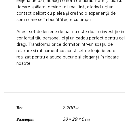
lenjeria de pat, adaugă o notă de durabilitate și lux. Cu
fiecare spălare, devine tot mai fină, oferindu-ți un
contact delicat cu pielea și creând o experiență de
somn care se îmbunătățește cu timpul.
Acest set de lenjerie de pat nu este doar o investiție în
confortul tău personal, ci și un cadou perfect pentru cei
dragi. Transformă orice dormitor într-un spațiu de
relaxare și rafinament cu acest set de lenjerie euro,
realizat pentru a aduce bucurie și eleganță în fiecare
noapte.
Вес
2.200 кг
Размеры
38 × 29 × 6 см