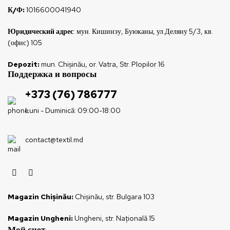
К/Ф:
1016600041940
Юридический адрес
: мун. Кишинэу, Буюканы, ул.Деляну 5/3, кв.
(офис) 105
Depozit:
mun. Chișinău, or. Vatra, Str. Plopilor 16
Поддержка и вопросы
+373 (76) 786777
Luni - Duminică: 09:00-18:00
contact@textil.md
Magazin Chișinău:
Chișinău, str. Bulgara 103
Magazin Ungheni:
Ungheni, str. Națională 15
Мой счет