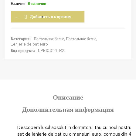
Наличие
В наличии
Добавить в корзину
Категория:
Постельное белье
,
Постельное белье
,
Lenjerie de pat euro
Код продукта
LPE100114TRX
Описание
Дополнительная информация
Descoperă luxul absolut în dormitorul tău cu noul nostru
set de lenjerie de pat cu dimensiuni euro, compus din 4