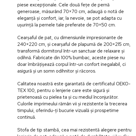
piese excepționale. Cele două fețe de pernă
generoase, măsurând 70×70 cm, adaugă o notă de
eleganță și confort, iar, la nevoie, se pot adapta cu
ușurință la pernele tale preferate de 70×50 cm.
Cearșaful de pat, cu dimensiunile impresionante de
240×220 cm, și cearșaful de plapumă de 200×215 cm,
transformă dormitorul într-un sanctuar de relaxare și
odihnă. Fabricate din 100% bumbac, aceste piese nu
doar îmbrățișează corpul într-un confort inegalabil, ci
asigură și un somn odihnitor și răcoros.
Calitatea noastră este garantată de certificatul OEKO-
TEX 100, pentru o lenjerie care este sigură și
prietenoasă cu pielea ta și cu mediul înconjurător.
Culorile imprimeului rămân vii și rezistente la trecerea
timpului, oferindu-ți bucurie vizuală și prospetime
continuă.
Stofa de tip stambă, cea mai rezistentă alegere pentru